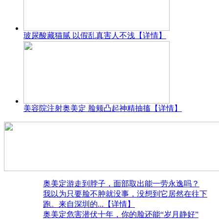
玻尿酸藏猫腻 以假乱真害人不浅
【详情】
美容院注射奥美定 脸颊凸起神精抽搐
【详情】
奥美定游走到脖子，面部取出能一劳永逸吗？
我以为只要脸不肿就没事，没想到它居然在往下
跑。来自深圳的
...【详情】
奥美定危害潜伏十年，你的脸还能“岁月静好”