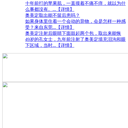
十年前打的苹果肌，一直摸着不痛不痒，就以为什
么事都没有。
...【详情】
奥美定取出能不留后患吗？
如果身体里住着一个会动的异物，会是怎样一种感
受？来自东莞
...【详情】
奥美定注射后眼睛下面鼓起两个包，取出来能恢
49岁的孔女士，九年前注射了奥美定填充泪沟和眼
下区域，当时
...【详情】