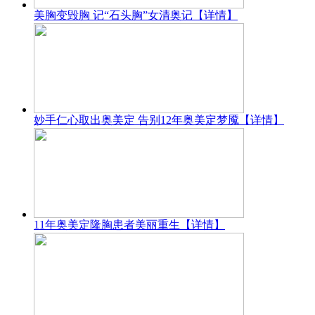
美胸变毁胸 记“石头胸”女清奥记
【详情】
妙手仁心取出奥美定 告别12年奥美定梦魇
【详情】
11年奥美定隆胸患者美丽重生
【详情】