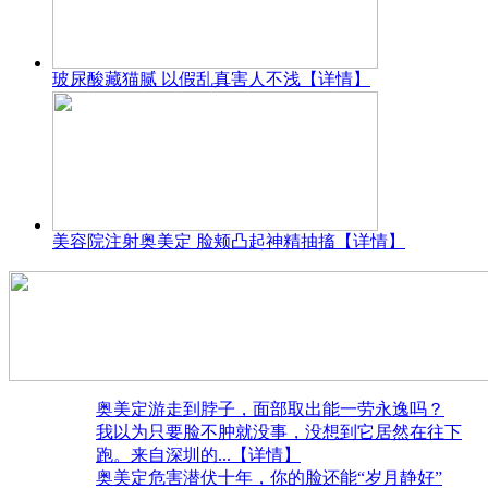
玻尿酸藏猫腻 以假乱真害人不浅
【详情】
美容院注射奥美定 脸颊凸起神精抽搐
【详情】
奥美定游走到脖子，面部取出能一劳永逸吗？
我以为只要脸不肿就没事，没想到它居然在往下
跑。来自深圳的
...【详情】
奥美定危害潜伏十年，你的脸还能“岁月静好”