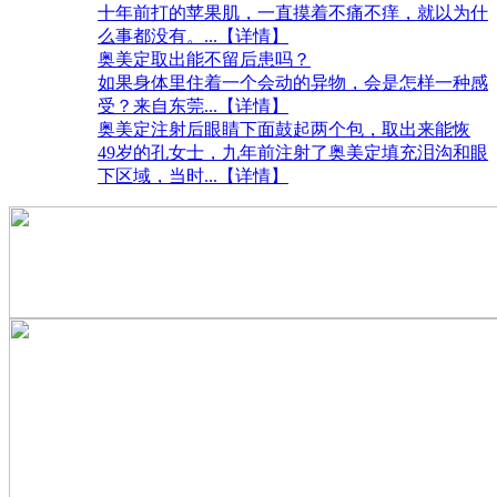
十年前打的苹果肌，一直摸着不痛不痒，就以为什
么事都没有。
...【详情】
奥美定取出能不留后患吗？
如果身体里住着一个会动的异物，会是怎样一种感
受？来自东莞
...【详情】
奥美定注射后眼睛下面鼓起两个包，取出来能恢
49岁的孔女士，九年前注射了奥美定填充泪沟和眼
下区域，当时
...【详情】