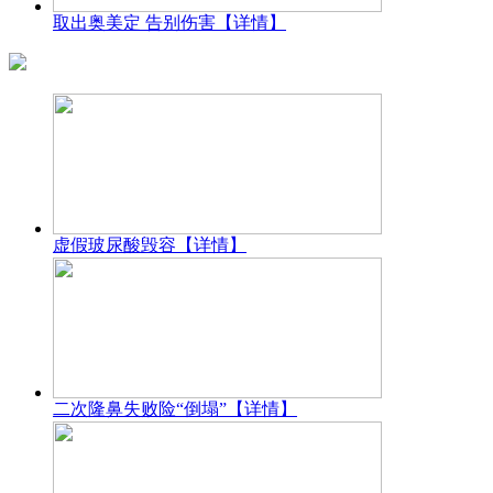
取出奥美定 告别伤害
【详情】
虚假玻尿酸毁容
【详情】
二次隆鼻失败险“倒塌”
【详情】