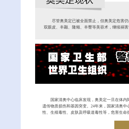
尽管奥美定已被全面禁止，但奥美定危害仍
双眼皮、丰颞、隆颊、丰臀等美容术，继续祸害
国家清奥中心临床发现，奥美定一旦在体内
遗传物质损伤和基因突变。24年来，国家清奥
性、生殖毒性、皮肤及呼吸道毒性等，危害生命