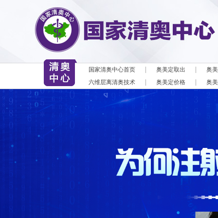
|
|
国家清奥中心首页
奥美定取出
奥美
|
|
六维层离清奥技术
奥美定价格
奥美