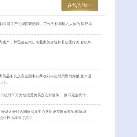
在线咨询>>
法勒公司生产的聚丙烯酰胺，可作为长期植入人体的 医疗器
。
在国内生产，并迅速在大江南北由美容院和非法医疗美 容机构
应：国家药品不良反应监测中心共收到与注射用聚丙烯酰 胺水凝
61份。
，官方统计50万女性接受奥美定注射隆胸， 据不完全统计，
十字会基金会联合国家清奥中心共同设立国家专项援助 基
提供技术和医疗援助。