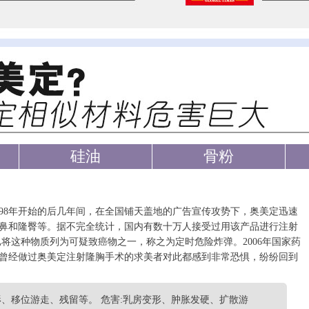
硅油
骨粉
998年开始的后几年间，在全国铺天盖地的广告宣传攻势下，奥美定迅速
鼻和隆臀等。据不完全统计，国内有数十万人接受过用该产品进行注射
将这种物质列为可疑致癌物之一，称之为定时危险炸弹。2006年国家药
曾经做过奥美定注射隆胸手术的求美者对此都感到非常恐惧，纷纷回到
、移位游走、残留等。 危害:乳房变形、肿胀发硬、扩散游