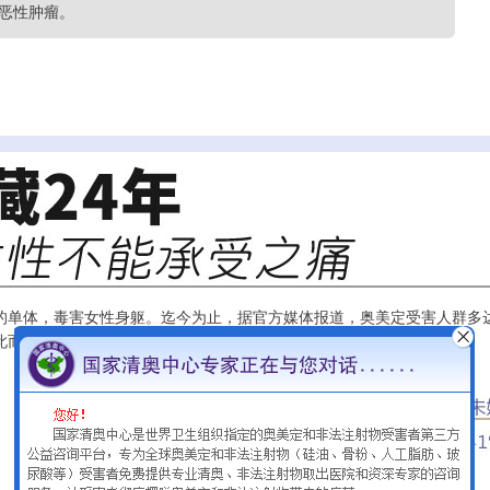
恶性肿瘤。
的单体，毒害女性身躯。迄今为止，据官方媒体报道，奥美定受害人群多达
此而分裂，更有二千人在悲痛欲绝中了结自己年轻宝贵的生命……