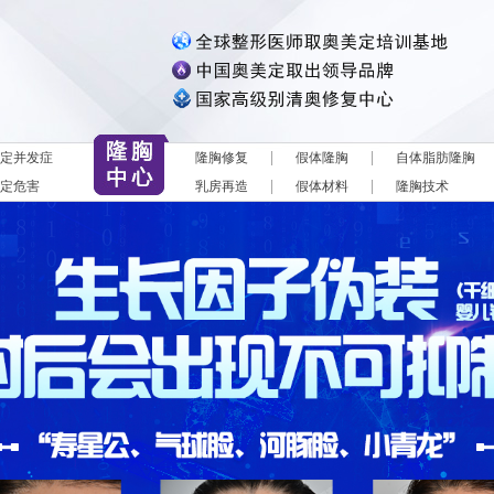
|
|
定并发症
隆胸修复
假体隆胸
自体脂肪隆胸
|
|
定危害
乳房再造
假体材料
隆胸技术