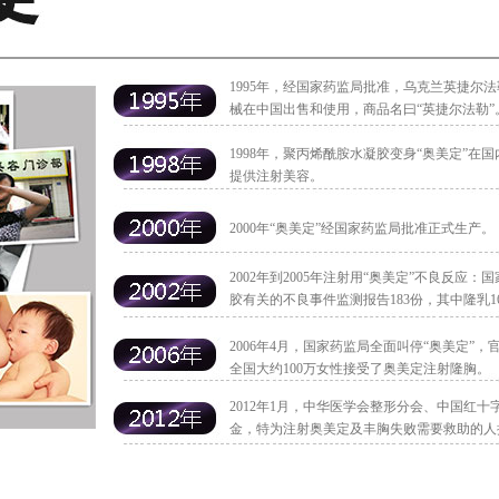
1995年，经国家药监局批准，乌克兰英捷尔
械在中国出售和使用，商品名曰“英捷尔法勒”
1998年，聚丙烯酰胺水凝胶变身“奥美定”
提供注射美容。
2000年“奥美定”经国家药监局批准正式生产。
2002年到2005年注射用“奥美定”不良反
胶有关的不良事件监测报告183份，其中隆乳1
2006年4月，国家药监局全面叫停“奥美定”
全国大约100万女性接受了奥美定注射隆胸。
2012年1月，中华医学会整形分会、中国红
金，特为注射奥美定及丰胸失败需要救助的人