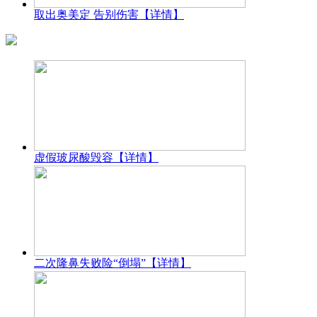
取出奥美定 告别伤害
【详情】
虚假玻尿酸毁容
【详情】
二次隆鼻失败险“倒塌”
【详情】