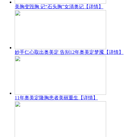
美胸变毁胸 记“石头胸”女清奥记
【详情】
妙手仁心取出奥美定 告别12年奥美定梦魇
【详情】
11年奥美定隆胸患者美丽重生
【详情】