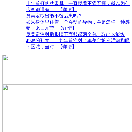
十年前打的苹果肌，一直摸着不痛不痒，就以为什
么事都没有。
...【详情】
奥美定取出能不留后患吗？
如果身体里住着一个会动的异物，会是怎样一种感
受？来自东莞
...【详情】
奥美定注射后眼睛下面鼓起两个包，取出来能恢
49岁的孔女士，九年前注射了奥美定填充泪沟和眼
下区域，当时
...【详情】