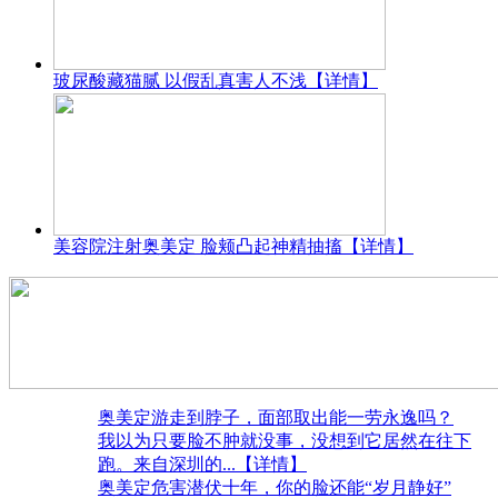
玻尿酸藏猫腻 以假乱真害人不浅
【详情】
美容院注射奥美定 脸颊凸起神精抽搐
【详情】
奥美定游走到脖子，面部取出能一劳永逸吗？
我以为只要脸不肿就没事，没想到它居然在往下
跑。来自深圳的
...【详情】
奥美定危害潜伏十年，你的脸还能“岁月静好”